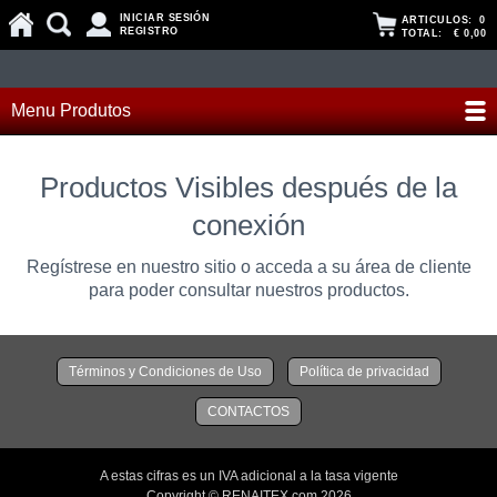
INICIAR SESIÓN
ARTICULOS:
0
REGISTRO
TOTAL:
€ 0,00
Menu Produtos
Productos Visibles después de la
conexión
Regístrese en nuestro sitio o acceda a su área de cliente
para poder consultar nuestros productos.
Términos y Condiciones de Uso
Política de privacidad
CONTACTOS
A estas cifras es un IVA adicional a la tasa vigente
Copyright © RENAITEX.com 2026