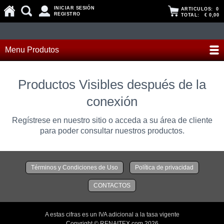
INICIAR SESIÓN
ARTICULOS:
0
REGISTRO
TOTAL:
€ 0,00
Menu Produtos
Productos Visibles después de la
conexión
Regístrese en nuestro sitio o acceda a su área de cliente
para poder consultar nuestros productos.
Términos y Condiciones de Uso
Política de privacidad
CONTACTOS
A estas cifras es un IVA adicional a la tasa vigente
Copyright © RENAITEX.com 2026