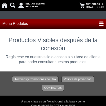
INICIAR SESIÓN
ARTICULOS:
0
REGISTRO
TOTAL:
€ 0,00
Menu Produtos
Productos Visibles después de la
conexión
Regístrese en nuestro sitio o acceda a su área de cliente
para poder consultar nuestros productos.
Términos y Condiciones de Uso
Política de privacidad
CONTACTOS
A estas cifras es un IVA adicional a la tasa vigente
Copyright © RENAITEX.com 2026